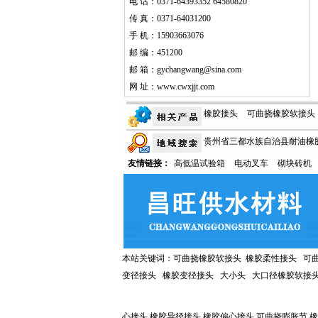
电 话：0371-64393352 64580820
传 真：0371-64031200
手 机：15903663076
邮 编：451200
邮 箱：gychangwang@sina.com
网 址：
www.cwxjjt.com
橡胶接头
可曲挠橡胶软接头
贵州省三都水族自治县耐油橡胶
性能测定实验
抢占市场 橡胶
友情链接：
高低温试验箱
电动叉车
砌块砖机
水橡胶接头|风道橡胶接头
贵
胶排污止回阀特点
鸭嘴阀
耐油橡胶接头|排水橡胶接头|风
压力承受范围
头
贵州省荔波县耐油橡胶接头
本站关键词：
可曲挠橡胶软接头
橡胶柔性接头
可
变径接头 橡胶变径接头
大小头
大口径橡胶软接
心接头 橡胶异径接头 橡胶偏心接头 可曲挠膨胀节 