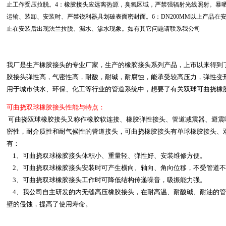
止工作受压拉脱。4：橡胶接头应远离热源，臭氧区域，严禁强辐射光线照射。暴
运输、装卸、安装时、严禁锐利器具划破表面密封面。6：DN200MM以上产品
止在安装后出现法兰拉脱、漏水、渗水现象。如有其它问题请联系我公司
我厂是生产橡胶接头的专业厂家，生产的橡胶接头系列产品，上市以来得到
胶接头弹性高，气密性高，耐酸，耐碱，耐腐蚀，能承受较高压力，弹性变
用于城市供水、环保、化工等行业的管道系统中，想要了有关双球可曲挠橡
可曲挠双球橡胶接头性能与特点：
可曲挠双球橡胶接头
又称作橡胶软连接、橡胶弹性接头、管道减震器、避震
密性，耐介质性和耐气候性的管道接头，可曲挠橡胶接头有单球橡胶接头、
有：
1、
可曲挠双球橡胶接头
体积小、重量轻、弹性好、安装维修方便。
2、
可曲挠双球橡胶接头
安装时可产生横向、轴向、角向位移，不受管道
3、
可曲挠双球橡胶接头
工作时可降低结构传递噪音，吸振能力强。
4、我公司自主研发的内无缝高压橡胶接头，在耐高温、耐酸碱、耐油的管
壁的侵蚀，提高了使用寿命。