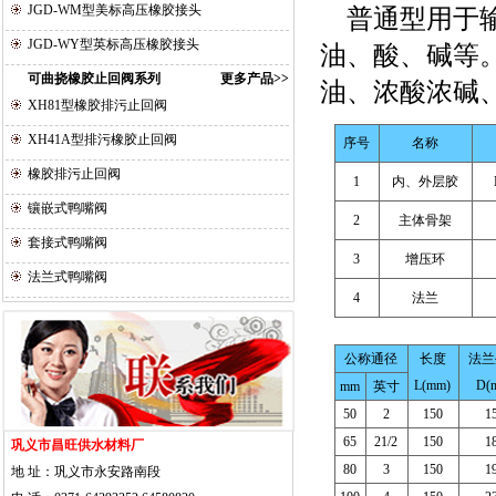
JGD-WM型美标高压橡胶接头
普通型用于输送
JGD-WY型英标高压橡胶接头
油、酸、碱等。
可曲挠橡胶止回阀系列
更多产品>>
油、浓酸浓碱
XH81型橡胶排污止回阀
XH41A型排污橡胶止回阀
序号
名称
橡胶排污止回阀
1
内、外层胶
镶嵌式鸭嘴阀
2
主体骨架
套接式鸭嘴阀
3
增压环
法兰式鸭嘴阀
4
法兰
公称通径
长度
法兰
L(mm)
D(
mm
英寸
50
2
150
1
65
21/2
150
1
巩义市昌旺供水材料厂
80
3
150
1
地 址：巩义市永安路南段