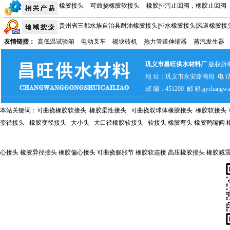
橡胶接头
可曲挠橡胶软接头
橡胶排污止回阀，橡胶止回阀
贵州省三都水族自治县耐油橡胶接头|排水橡胶接头|风道橡胶接
性能测定实验
抢占市场 橡胶接头质量是关键
橡胶弯头的安
友情链接：
高低温试验箱
电动叉车
砌块砖机
热力管道伸缩器
蒸汽发生器
水橡胶接头|风道橡胶接头
贵州省长顺县耐油橡胶接头|排水橡胶
胶排污止回阀特点
鸭嘴阀
橡胶弯头
柔性接头
橡胶柔性
耐油橡胶接头|排水橡胶接头|风道橡胶接头
贵州省瓮安县耐油橡
巩义市昌旺供水材料厂
版权所
压力承受范围
地 址：巩义市永安路南段 电 话：0371-
头
贵州省荔波县耐油橡胶接头|排水橡胶接头|风道橡胶接头
邮 编：451200 邮 箱:gychangwa
本站关键词：
可曲挠橡胶软接头
橡胶柔性接头
可曲挠双球体橡胶接头
橡胶软接头
变径接头 橡胶变径接头
大小头
大口径橡胶软接头
软接头
橡胶弯头
橡胶
鸭嘴阀
心接头 橡胶异径接头 橡胶偏心接头 可曲挠膨胀节 橡胶
软连接
高压橡胶接头
橡胶减