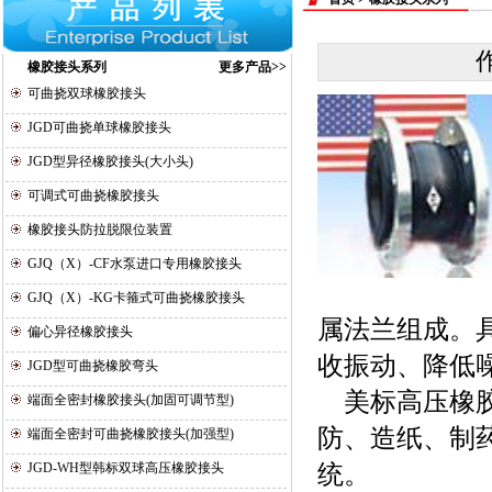
橡胶接头系列
更多产品>>
可曲挠双球橡胶接头
JGD可曲挠单球橡胶接头
JGD型异径橡胶接头(大小头)
可调式可曲挠橡胶接头
橡胶接头防拉脱限位装置
GJQ（X）-CF水泵进口专用橡胶接头
GJQ（X）-KG卡箍式可曲挠橡胶接头
属法兰组成。
偏心异径橡胶接头
收振动、降低
JGD型可曲挠橡胶弯头
美标高压橡胶
端面全密封橡胶接头(加固可调节型)
防、造纸、制
端面全密封可曲挠橡胶接头(加强型)
JGD-WH型韩标双球高压橡胶接头
统。