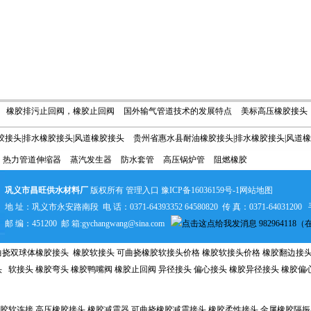
橡胶排污止回阀，橡胶止回阀
国外输气管道技术的发展特点
美标高压橡胶接头
接头|排水橡胶接头|风道橡胶接头
贵州省惠水县耐油橡胶接头|排水橡胶接头|风道
接头质量是关键
橡胶弯头的安装方法
橡胶避震喉
橡胶接头性能
橡胶软接头
热力管道伸缩器
蒸汽发生器
防水套管
高压锅炉管
阻燃橡胶
州省长顺县耐油橡胶接头|排水橡胶接头|风道橡胶接头
贵州省罗甸县耐油橡胶接头|排
橡胶弯头
柔性接头
橡胶柔性接头
翻边橡胶接头
可曲挠单球橡胶接头使用范围
道橡胶接头
贵州省瓮安县耐油橡胶接头|排水橡胶接头|风道橡胶接头
贵州省贵定县
巩义市昌旺供水材料厂
版权所有
管理入口
豫ICP备16036159号-1
网站地图
地 址：巩义市永安路南段 电 话：0371-64393352 64580820 传 真：0371-64031200 手
|排水橡胶接头|风道橡胶接头
贵州省福泉市耐油橡胶接头|排水橡胶接头|风道橡胶接
邮 编：451200 邮 箱:gychangwang@sina.com
98296411
曲挠双球体橡胶接头
橡胶软接头
可曲挠橡胶软接头价格 橡胶软接头价格 橡胶翻边接头
头
软接头
橡胶弯头
橡胶
鸭嘴阀
橡胶止回阀
异径接头 偏心接头 橡胶异径接头 橡胶偏
橡胶
软连接
高压橡胶接头
橡胶减震器
可曲挠橡胶减震接头 橡胶柔性接头 金属橡胶
隔振