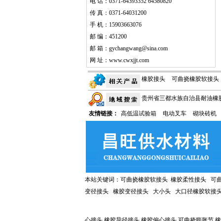
电 话：0371-64393352 64580820
传 真：0371-64031200
手 机：15903663076
邮 编：451200
邮 箱：gychangwang@sina.com
网 址：
www.cwxjjt.com
橡胶接头
可曲挠橡胶软接头
贵州省三都水族自治县耐油橡胶
性能测定实验
抢占市场 橡胶
友情链接：
高低温试验箱
电动叉车
砌块砖机
水橡胶接头|风道橡胶接头
贵
胶排污止回阀特点
鸭嘴阀
耐油橡胶接头|排水橡胶接头|风
压力承受范围
头
贵州省荔波县耐油橡胶接头
本站关键词：
可曲挠橡胶软接头
橡胶柔性接头
可
变径接头 橡胶变径接头
大小头
大口径橡胶软接
心接头 橡胶异径接头 橡胶偏心接头 可曲挠膨胀节 