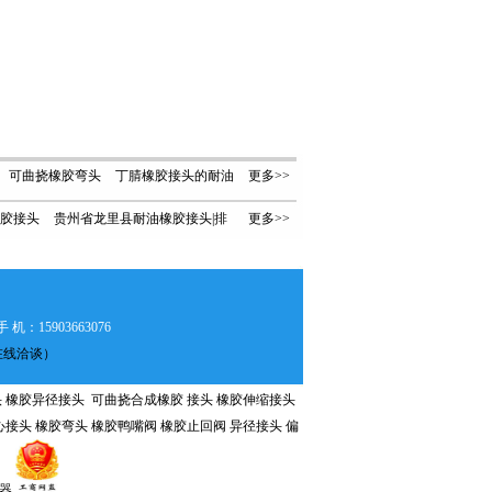
可曲挠橡胶弯头
丁腈橡胶接头的耐油
更多>>
橡胶接头
贵州省龙里县耐油橡胶接头|排
更多>>
可曲挠橡胶接头
橡胶接头型号规格
橡
水橡胶接头|风道橡胶接头
贵州省独山县
可曲挠橡胶软接头使用说明
橡胶接头
耐油橡胶接头|排水橡胶接头|风道橡胶接
 机：15903663076
头
8（在线洽谈）
 橡胶异径接头 可曲挠合成橡胶 接头 橡胶伸缩接头
心接头
橡胶弯头
橡胶
鸭嘴阀
橡胶止回阀
异径接头 偏
器