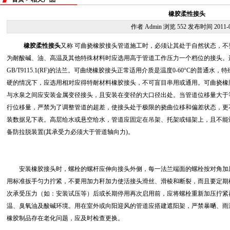
橡胶柔性接头
作者 Admin 浏览
552 发布时间
2011-
橡胶柔性接头
又称 可曲挠橡胶接头管道施工时，必须让其处于自然状态，
为耐酸碱、油、高温及其他特殊材料时应选用高于管道工作压力一个档位的接头。
GB/T9115.1(RF)的法兰。可曲绕橡胶接头正常适用介质是温度0-60°C的普
硬的情况下，应选用相对应得特耐材料橡胶接头，不可盲目串用或通用。可曲挠橡
与水泉之间应安装金属变径接头，且安装在变径的大口径出处。当管道位移量大于
行位移量，严禁为了调整管道的超差，使接头处于极限的挠曲位移和偏差状态，更
装数据见下表。高层给水或悬空给水，管道应固定在吊架、托架或锚架上，且不能
备防拉脱装置(其承受力必须大于管道轴向力)。
安装橡胶接头时，螺栓的螺杆应伸向接头外侧，每一法兰端面的螺栓按对角加压
用标准扳手匀力拧紧，不要用加力秆加力使活接头滑丝、滑棱和断裂，而且要定期
次承受压力（如：安装试压等）后或长期停用再次启用前，应将螺栓重新加压拧紧
温、臭氧油及酸碱环境。用在室外或向阳迎风的管道应搭建遮阳架，严禁暴嗮、雨
橡胶制品存在老化问题，应及时检查更换。