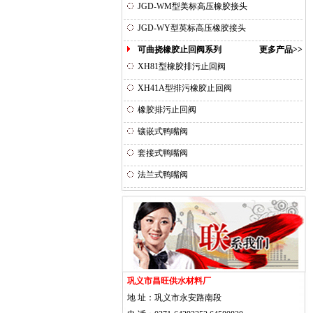
JGD-WM型美标高压橡胶接头
JGD-WY型英标高压橡胶接头
可曲挠橡胶止回阀系列
更多产品>>
XH81型橡胶排污止回阀
XH41A型排污橡胶止回阀
橡胶排污止回阀
镶嵌式鸭嘴阀
套接式鸭嘴阀
法兰式鸭嘴阀
巩义市昌旺供水材料厂
地 址：巩义市永安路南段