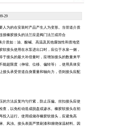
09-29
不要人为的在安装时产品产生人为变形。当管道介质
连接橡胶接头的法兰应是阀门法兰或符合
通水，特殊介质如：油、酸碱、高温及其他腐蚀性和质地坚
胶软接头使用在水泵进出口时，应位于水泉一侧，
等于接头的最大补偿量时，应增加接头的数量来平
不能超限度（伸缩、位移、偏转等），使用具体安
让接头承受管道自身重量和轴向力，否则接头应配
的方法反复均匀拧紧，防止压偏。丝扣接头应使
检查，以免松动造成脱盘或渗水。橡胶软接头在初
再投入运行。使用或储存橡胶软接头，应避免高
淋、风浊。接头表面严禁刷漆和缠绕保温材料。因